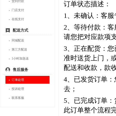
·
货到付款
订单状态描述：
·
门店支付
1、未确认：客
·
在线支付
2、等待付款：
配送方式
请您把对应款项
·
同城配送
3、正在配货：
·
第三方配送
准时送货上门，
·
1小时加急送
配送和收款，款
售后服务
4、已发货订单
·
订单处理
去；
·
投诉处理
·
联系客服
5、已完成订单
此订单整个流程