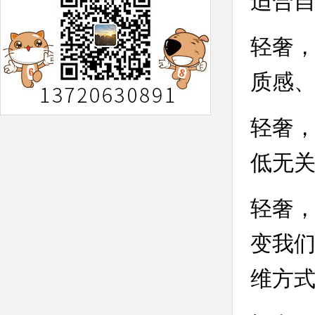
适合
轻奢
质感
轻奢
低无
轻奢
变我
维方