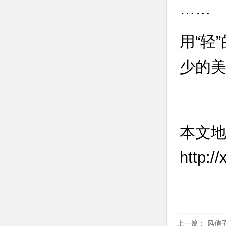
……
用“轻
少的
本文
http:/
上一篇：
风信