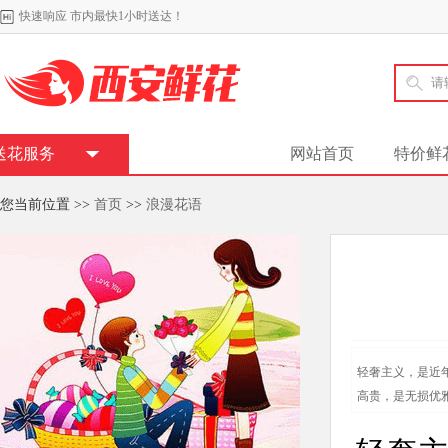
快速响应 市内最快1小时送达！
送花服务
网站首页
特价鲜
您当前位置 >>
首页
>>
浪漫花语
轻奢主义，是近
高贵，是无损优雅