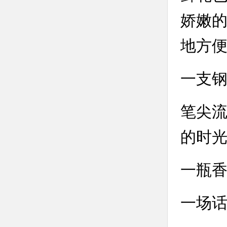
娇嫩
地方
一支
笔尖
的时
一瓶
一场