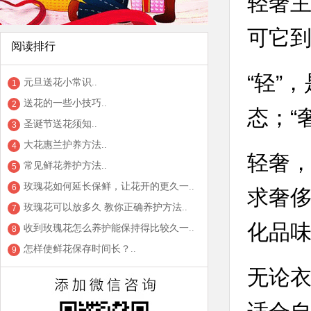
轻奢
可它
阅读排行
“轻”
元旦送花小常识..
1
送花的一些小技巧..
2
态；“
圣诞节送花须知..
3
大花惠兰护养方法..
4
轻奢，
常见鲜花养护方法..
5
玫瑰花如何延长保鲜，让花开的更久一..
6
求奢
玫瑰花可以放多久 教你正确养护方法..
7
化品
收到玫瑰花怎么养护能保持得比较久一..
8
怎样使鲜花保存时间长？..
9
无论